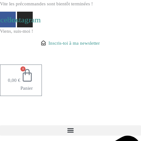
Aller
Vite les précommandes sont bientôt terminées !
au
acebook
Instagram
contenu
Viens, suis-moi !
Inscris-toi à ma newsletter
0
0,00
€
Panier