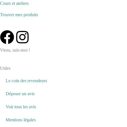
Cours et ateliers
Trouver mes produits
F
I
a
n
Viens, suis-moi !
c
s
Utiles
e
t
Le coin des revendeurs
b
a
Déposer un avis
o
g
Voir tous les avis
o
r
Mentions légales