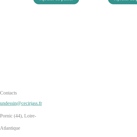
Contacts
undessin@cecirjass.fr
Pornic (44), Loire-
Atlantique