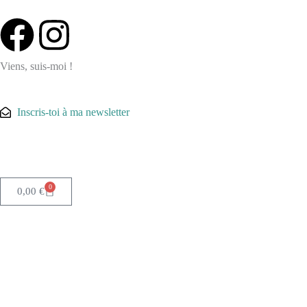
Aller
F
I
au
contenu
a
n
Viens, suis-moi !
c
s
Inscris-toi à ma newsletter
e
t
b
a
0
Panier
0,00
€
o
g
o
r
k
a