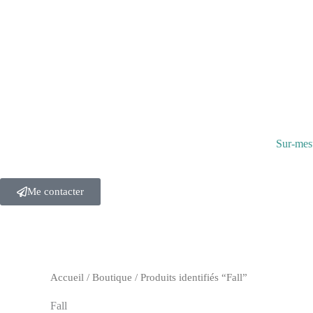
m
Sur-mes
Me contacter
Accueil
/
Boutique
/ Produits identifiés “Fall”
Fall