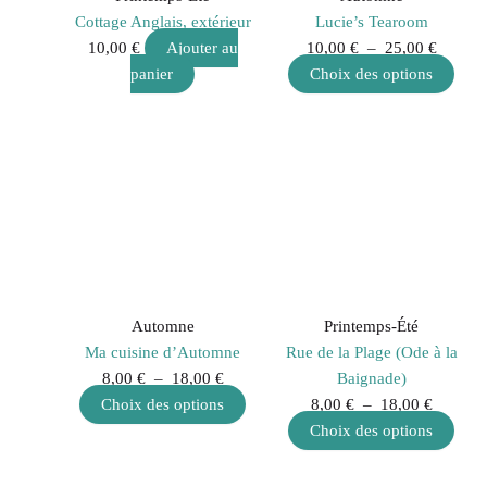
être
Cottage Anglais, extérieur
Lucie’s Tearoom
choi
10,00
€
Ajouter au
10,00
€
–
25,00
€
sur
panier
Choix des options
la
page
Plage
Ce
Plage
Ce
du
de
produit
de
prod
prod
prix :
a
prix :
a
8,00 €
plusieurs
8,00 €
plus
à
variations.
à
varia
18,00 €
Les
18,00 €
Les
options
opti
peuvent
peuv
Automne
Printemps-Été
être
être
Ma cuisine d’Automne
Rue de la Plage (Ode à la
choisies
choi
8,00
€
–
18,00
€
Baignade)
sur
sur
Choix des options
8,00
€
–
18,00
€
la
la
Choix des options
page
page
du
du