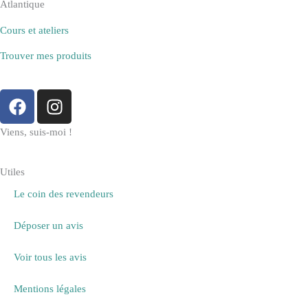
Atlantique
Cours et ateliers
Trouver mes produits
F
I
a
n
c
s
Viens, suis-moi !
e
t
b
a
Utiles
o
g
Le coin des revendeurs
o
r
k
a
Déposer un avis
m
Voir tous les avis
Mentions légales