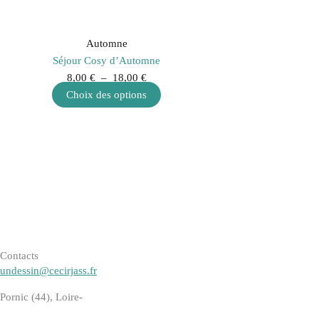
18,00 €
Les
options
peuvent
Automne
être
Séjour Cosy d’Automne
choisies
8,00
€
–
18,00
€
sur
Choix des options
la
page
du
produit
Contacts
undessin@cecirjass.fr
Pornic (44), Loire-