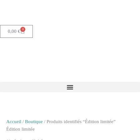
Aller
au
contenu
0
Panier
0,00
€
Accueil
/
Boutique
/ Produits identifiés “Édition limitée”
Édition limitée