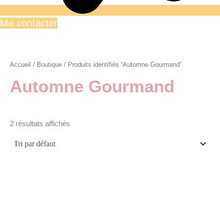
Me contacter
Accueil
/
Boutique
/ Produits identifiés “Automne Gourmand”
Automne Gourmand
2 résultats affichés
Ce
produit
a
plusieurs