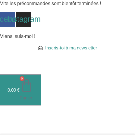
Aller
Vite les précommandes sont bientôt terminées !
au
cebook
Instagram
contenu
Viens, suis-moi !
Inscris-toi à ma newsletter
0
0,00
€
Panier