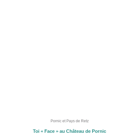
Plage
Ce
de
produit
prix :
40,00 €
a
à
plusieurs
60,00 €
variations.
Les
options
peuvent
être
choisies
sur
la
page
du
produit
Pornic et Pays de Retz
Toi « Face » au Château de Pornic