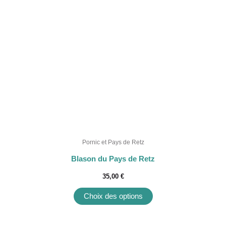
variations.
Les
options
peuvent
être
choisies
sur
la
page
du
produit
Pornic et Pays de Retz
Blason du Pays de Retz
35,00
€
Choix des options