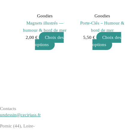
Les
Les
options
options
peuvent
peuvent
Goodies
Goodies
être
être
Magnets illustrés —
Porte-Clés – Humour &
choisies
choisies
humour & bord de mer
bord de mer
sur
sur
2,00
€
Choix des
5,50
€
Choix des
la
la
options
options
page
page
du
du
produit
produit
Contacts
undessin@cecirjass.fr
Pornic (44), Loire-