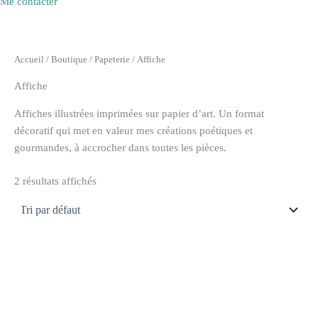
Me contacter
Accueil
/
Boutique
/
Papeterie
/ Affiche
Affiche
Affiches illustrées imprimées sur papier d’art. Un format
décoratif qui met en valeur mes créations poétiques et
gourmandes, à accrocher dans toutes les pièces.
2 résultats affichés
Plage
Ce
de
produi
prix :
14,95 €
a
à
plusie
20,00 €