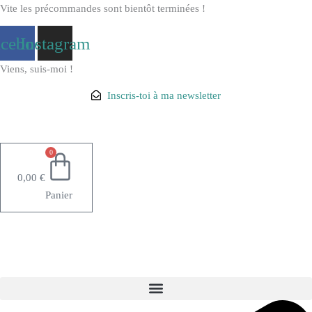
Aller
Vite les précommandes sont bientôt terminées !
au
acebook
Instagram
contenu
Viens, suis-moi !
Inscris-toi à ma newsletter
0
0,00
€
Panier