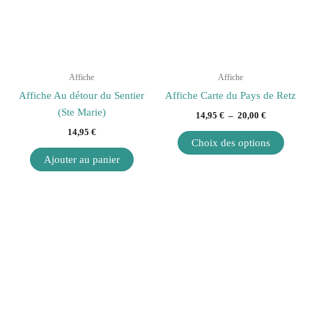
variati
Les
option
peuve
être
Affiche
Affiche
choisi
Affiche Au détour du Sentier
Affiche Carte du Pays de Retz
sur
(Ste Marie)
14,95
€
–
20,00
€
la
14,95
€
page
Choix des options
du
Ajouter au panier
produi