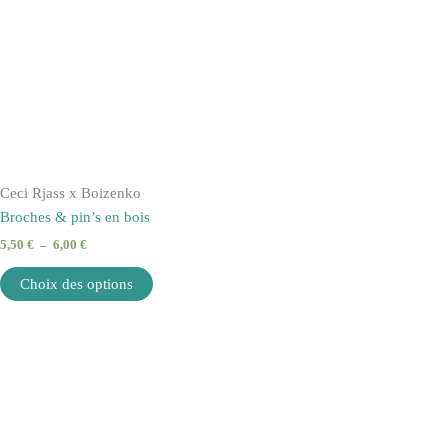
Ceci Rjass x Boizenko
Broches & pin’s en bois
5,50
€
–
6,00
€
Choix des options