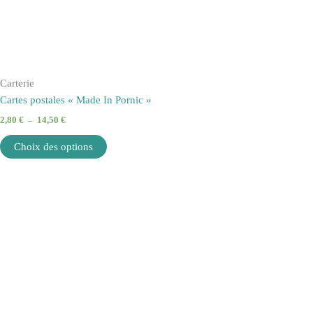
Carterie
Cartes postales « Made In Pornic »
2,80
€
–
14,50
€
Choix des options