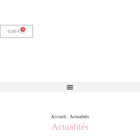
Rechercher :
Aller
au
contenu
0
Panier
0,00
€
Accueil
Actualités
Actualités