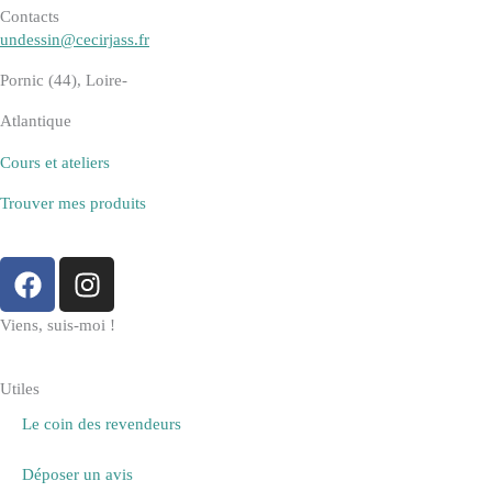
Contacts
undessin@cecirjass.fr
Pornic (44), Loire-
Atlantique
Cours et ateliers
Trouver mes produits
F
I
a
n
c
s
Viens, suis-moi !
e
t
b
a
Utiles
o
g
Le coin des revendeurs
o
r
k
a
Déposer un avis
m