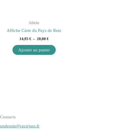
options
peuvent
être
Affiche
choisies
Affiche Carte du Pays de Retz
sur
14,95
€
–
20,00
€
la
page
Ajouter au panier
du
produit
Contacts
undessin@cecirjass.fr