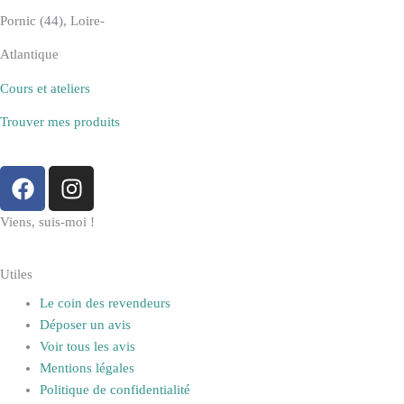
Pornic (44), Loire-
Atlantique
Cours et ateliers
Trouver mes produits
F
I
a
n
c
s
Viens, suis-moi !
e
t
b
a
Utiles
o
g
Le coin des revendeurs
o
r
Déposer un avis
k
a
Voir tous les avis
m
Mentions légales
Politique de confidentialité