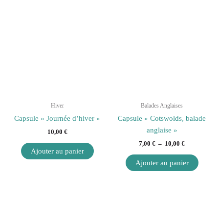
Plage
Ce
Ce
de
produit
produi
prix :
a
7,00 €
a
à
plusieurs
plusie
10,00 €
variations.
variati
Les
Les
options
option
peuvent
peuven
être
être
Hiver
Balades Anglaises
choisies
choisi
Capsule « Journée d’hiver »
Capsule « Cotswolds, balade
sur
sur
anglaise »
10,00
€
la
la
7,00
€
–
10,00
€
page
page
Ajouter au panier
du
du
Ajouter au panier
produit
produi