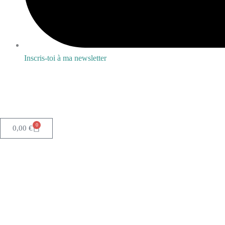
Inscris-toi à ma newsletter
0
Panier
0,00
€