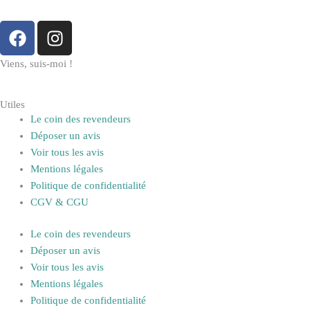
F
I
a
n
c
s
Viens, suis-moi !
e
t
b
a
Utiles
o
g
Le coin des revendeurs
o
r
Déposer un avis
k
a
Voir tous les avis
m
Mentions légales
Politique de confidentialité
CGV & CGU
Le coin des revendeurs
Déposer un avis
Voir tous les avis
Mentions légales
Politique de confidentialité