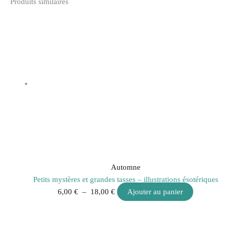
Produits similaires
Automne
Petits mystères et grandes tasses – illustrations ésotériques
6,00
€
–
18,00
€
Ajouter au panier